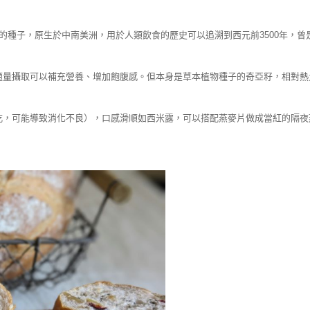
尾草的種子，原生於中南美洲，用於人類飲食的歷史可以追溯到西元前3500年，
適量攝取可以補充營養、增加飽腹感。但本身是草本植物種子的奇亞籽，相對
可能導致消化不良），口感滑順如西米露，可以搭配燕麥片做成當紅的隔夜燕麥（O