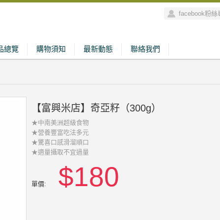
facebook粉
品總覽
購物須知
最新動態
聯絡我們
【富興米店】奇亞籽（300g）
★中南美洲超級食物
★營養豐富吃法多元
★驚喜口感滑溜順口
★適量攝取不宜過量
$180
單價: