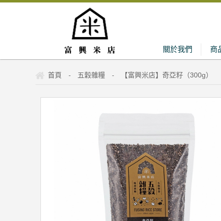
關於我們
商
首頁
五穀雜糧
【富興米店】奇亞籽（300g）
-
-