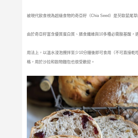
被現代飲食視為超級食物的奇亞籽（Chia Seed）是芡歐鼠
由於奇亞籽富含優質蛋白質、膳食纖維與10多種必需胺基酸，
用法上，以溫水浸泡攪拌至少10分鐘後即可食用（不可直接乾吃，
格，用於沙拉和穀物麵包也很受歡迎。