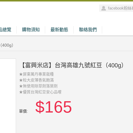
facebook粉
品總覽
購物須知
最新動態
聯絡我們
400g）
【富興米店】台灣高雄九號紅豆（400g）
★屏東萬丹專業栽種
★粒大皮薄香氣飽滿
★無使用除草劑落葉劑
★優質台灣紅豆安心品嚐
$165
單價: