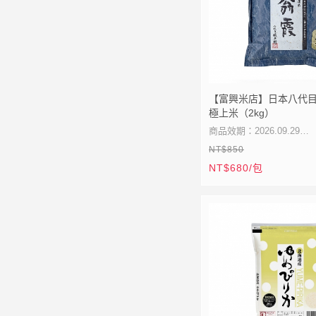
【富興米店】日本八代
極上米（2kg）
商品效期：2026.09.29
NT$850
NT$680/包
★京都銀座人氣名店
★米其林三星指定用米
★嚴選夢心地特級米種
★入口甘甜餘韻悠長