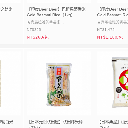
新之助米
【印度Deer Deer】巴斯馬蒂香米
【印度Deer D
Gold Basmati Rice（1kg）
Gold Basmati R
★喜馬拉雅芳香長米
★喜馬拉雅芳香長
NT$295
NT$1,475
★蓬鬆柔軟粒粒分明
★蓬鬆柔軟粒粒分
NT$260/包
NT$1,180/包
★陳年熟成風味高雅
★陳年熟成風味高
★炒飯咖哩完美搭配
★炒飯咖哩完美搭
6號白米
【日本元祖秋田屋】秋田烤米棒
【日本栗屋】山
（210g）
（2kg）