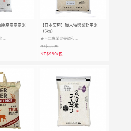
山縣產富富富米
【日本栗屋】職人特選業務用米
（5kg）
米
★百年專業完美調和
NT$1,200
亮
★飯香清雅粒粒分明
NT$980/包
宜
★彈潤柔光職人首選
選
★日式餐桌理想米品