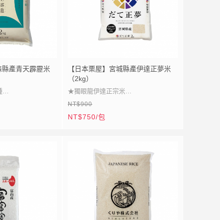
2026.08.06。買1送1，每訂購1包，將
以2包出貨，敬請把握機會！
森縣產青天霹靂米
【日本栗屋】宮城縣產伊達正夢米
（2kg）
種
★獨眼龍伊達正宗米
NT$900
養
★宮城全新品種登場
NT$750/包
滿
★低直鏈澱粉香軟甜
飯
★豐收祭典卓越象徵