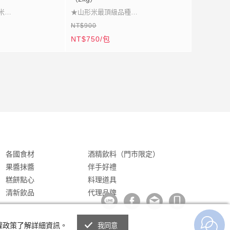
米
★山形米最頂級品種
NT$900
光
★光澤飽滿白皙透亮
NT$750/包
選
★米飯芳甜粒粒分明
宜
★特別栽培品質卓越
各國食材
酒精飲料（門市限定）
果醬抹醬
伴手好禮
糕餅點心
料理道具
清新飲品
代理品牌
私權政策了解詳細資訊。
我同意