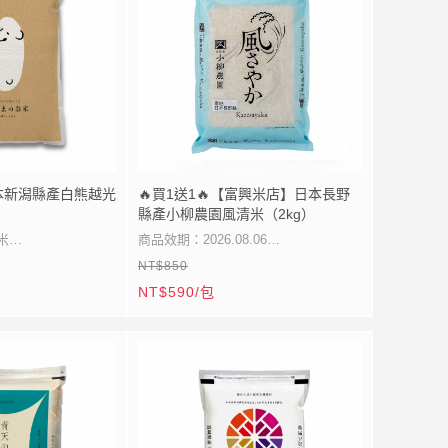
本新潟縣產白熊越光
🔥買1送1🔥【富興米店】日本長野
縣產小柳農園風清米（2kg）
米
商品效期：2026.08.06
NT$850
選
NT$590/包
香
★清澈淨雅長野之風
味
★特別栽培御用銘柄
★飽滿晶瑩風味純粹
★柔潤清甜適性百搭
✨本商品為即期品，有效日期至