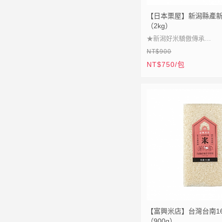
【日本栗屋】新潟縣產
（2kg）
★新潟好米驕傲傳承
NT$900
★食味卓越全新品種
NT$750/包
★25%越光基因承襲
★JAL頭等艙指定使用
【富興米店】台灣台南1
（900g）