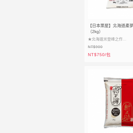
【日本栗屋】北海道產
（2kg）
★北海道米登峰之作
NT$900
★頂級食味特A榮耀
NT$750/包
★頭等艙指定選用米
★光澤飽滿米香濃郁