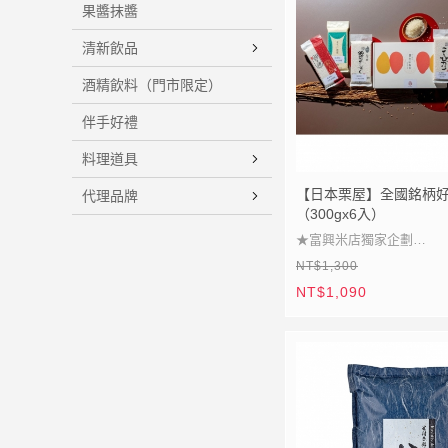
果醬抹醬
清新飲品
酒精飲料（門市限定）
伴手好禮
料理道具
【日本栗屋】全國銘柄好
代理品牌
（300gx6入）
★富興米店獨家企劃
NT$1,300
★日本產地銘柄特選
NT$1,090
★一次嚐遍日本名米
★飲食文化品味好禮