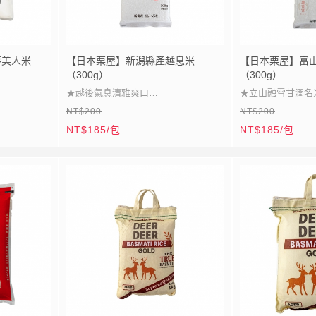
夢美人米
【日本栗屋】新潟縣產越息米
【日本栗屋】富
（300g）
（300g）
★越後氣息清雅爽口
★立山融雪甘潤名
NT$200
NT$200
★柔彈百搭家用良選
★顆粒飽滿光澤晶
NT$185/包
NT$185/包
★冷飯依然彈潤柔軟
★風味平衡冷熱皆
★清香細緻甘甜回韻
★萬用百搭日常首