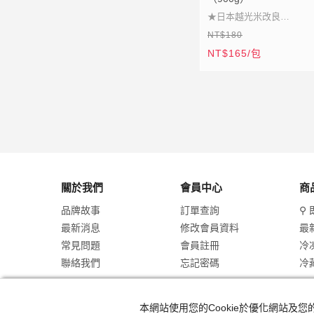
★日本越光米改良
NT$180
★全國競賽冠軍品種
NT$165/包
★友善農法栽種
★小機器分批精碾
關於我們
會員中心
商
品牌故事
訂單查詢
⚲ 
最新消息
修改會員資料
最
常見問題
會員註冊
冷
聯絡我們
忘記密碼
冷
本網站使用您的Cookie於優化網站