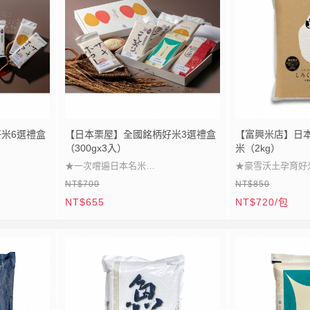
米6選禮盒
【日本栗屋】全國銘柄好米3選禮盒
【富興米店】日
（300gx3入）
米（2kg）
★一次嚐遍日本名米
★豪雪沃土孕育好
NT$700
NT$850
★富興米店獨家企劃
★職人精耕安心之
NT$655
NT$720/包
★日本產地銘柄特選
★柔軟彈潤越嚼越
★飲食文化品味好禮
★純淨米香幸福回