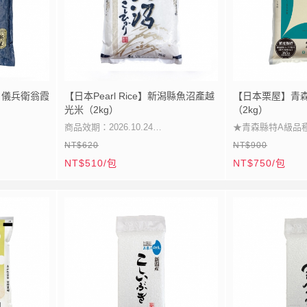
目儀兵衛翁霞
【日本Pearl Rice】新潟縣魚沼產越
【日本栗屋】青
光米（2kg）
（2kg）
商品效期：2026.10.24
★青森縣特A級品
NT$620
NT$900
★春季融雪灌溉滋
NT$510/包
NT$750/包
★魚沼越光米中極品
★清新甘甜晶瑩飽
★連續特A最高評價
★美味得想再添碗
★豪雪融水孕育好米
★Q彈甘甜冷熱皆宜