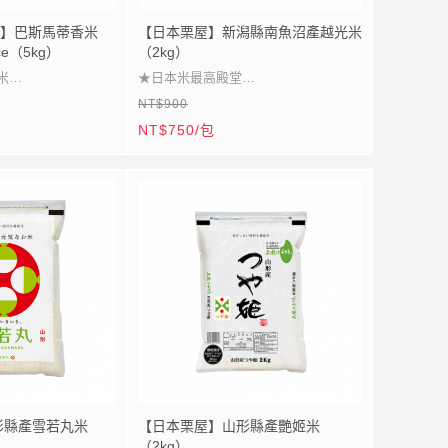
eer】巴斯馬蒂香米
【日本栗屋】新潟縣南魚沼產越光米
ice（5kg）
（2kg）
米
★日本米最高殿堂
NT$900
明
★越光米特A地域
NT$750/包
雅
★柔軟細緻光澤誘人
配
★頂級米飯極致風味
形縣產雪若丸米
【日本栗屋】山形縣產艷姬米
（2kg）