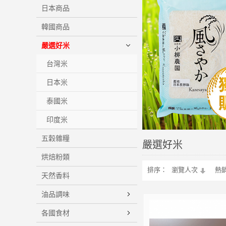
日本商品
韓國商品
嚴選好米
台灣米
日本米
泰國米
印度米
五穀雜糧
嚴選好米
烘焙粉類
排序：
瀏覽人次
熱
天然香料
油品調味
各國食材