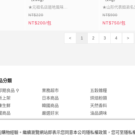
★元祖名店道地風味
★山形代表姐弟名
NT$220
NT$900
★米香濃郁秋田特產
★連續特A 雪國之
NT$200/包
NT$750/包
★紮實彈牙口感出眾
★爽口飽滿百搭首
★JAS認證優質工廠
★彈性出眾冷熱皆
<
1
2
3
4
>
品分類
即期良品 ⚲
業務超市
五穀雜糧
新上架
日本商品
烘焙粉類
凍生鮮
韓國商品
天然香料
藏商品
嚴選好米
油品調味
及您的購物經驗。繼續瀏覽網站即表示您同意本公司隱私權政策，您可至隱