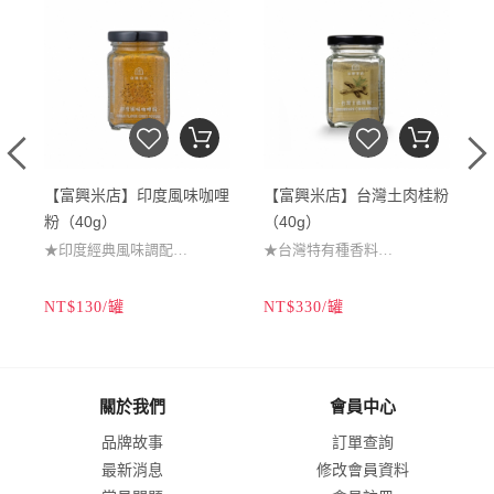
香
【富興米店】印度風味咖哩
【富興米店】台灣土肉桂粉
粉（40g）
（40g）
★印度經典風味調配
★台灣特有種香料
★友善農法在地原料
★花蓮原鄉部落培育
NT$130/罐
NT$330/罐
N
★料理醃製多元應用
★香氣濃郁風味辛甜
★芳馥奔放無辣溫和
★可用於醬汁烘焙飲品
關於我們
會員中心
品牌故事
訂單查詢
最新消息
修改會員資料