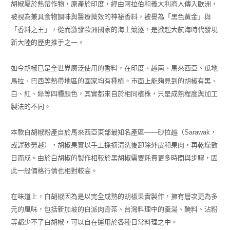
胡椒屬於熱帶作物，原產於印度，經由阿拉伯和義大利商人傳入歐洲，
被視為兼具食物調味與醫療藥效的神祕香料，被譽為「黑色黃金」與
「香料之王」，從而激發歐洲國家的海上競逐，是掀起大航海時代發現
新大陸的歷史推手之一。
如今胡椒已是全世界廣泛使用的香料，在印度、越南、馬來西亞、瓜地
馬拉、巴西等熱帶地區的國家均有種植。市面上能夠見到的胡椒有黑、
白、紅、綠等四種顏色，其實都來自於相同植株，只是成熟程度與加工
製法的不同。
本款白胡椒粉產自於馬來西亞東部最知名產區——砂拉越（Sarawak，
或譯砂勞越），胡椒果實以手工採摘清洗後卸除外皮和果肉，再乾燥數
日而成。由於白胡椒的製作相較於黑胡椒需要耗費更多時間與步驟，因
此一般價格行情也相對較高。
在味道上，白胡椒因為是以完全成熟的胡椒果實製作，擁有層次更為多
元的風味，包括新加坡的白派肉骨茶、台灣料理中的羹湯、醃料、沾粉
等都少不了白胡椒，可以自在運用於各種日常料理之中。