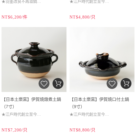
★羽釜改良不再溢鍋
★江戶時代創立至今
★凹槽設計減少噴濺
★一流料亭專業首選
NT$6,200/件
NT$4,800/只
★厚蓋蒸壓鎖住米香
★徹底引出食材美味
★織部綠釉沉穩質感
★日本生活媒體推薦
（本商品為易碎品，僅提供宅配出
（本商品為易碎品，僅提供宅配出
貨，無法選擇超商取貨。）
貨，無法選擇超商取貨。）
【日本土樂窯】伊賀燒燉煮土鍋
【日本土樂窯】伊賀燒口付土鍋
（7寸）
（9寸）
★江戶時代創立至今
★江戶時代創立至今
★一流料亭專業首選
★一流料理人與料亭專業首選
NT$7,200/只
NT$8,800/只
★燉煮、湯品、炊飯都適用
★徹底引出食材美味