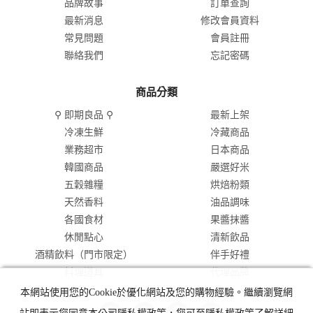
品牌故事
訂單查詢
最新消息
修改會員資料
常見問題
會員註冊
聯絡我們
忘記密碼
商品分類
⚲ 即期良品 ⚲
最新上架
冷凍生鮮
冷藏商品
業務超市
日本商品
韓國商品
嚴選好米
五穀雜糧
烘焙粉類
天然香料
油品調味
各國食材
果醬抹醬
休閒點心
清新飲品
酒精飲料（門市限定）
伴手好禮
料理道具
代理品牌
本網站使用您的Cookie於優化網站及您的購物經驗。繼續瀏覽網