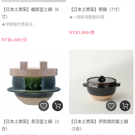
【日本土樂窯】織部釜土鍋（6
【日本土樂窯】粥鍋（7寸）
寸）
★一鍋多用輕鬆料理
★伊賀燒代表窯元
★溫火慢煮釋放本味
★傳統職人手工逸品
NT$3,800/件
★自然釉色蓄熱穩定
NT$6,600/只
★可烹煮2~3合米
★粥飯燉煮皆能勝任
★樸拙迷人絕佳好評
（本商品為易碎品，僅提供宅配出
（本商品為易碎品，僅提供宅配出
貨，無法選擇超商取貨。）
貨，無法選擇超商取貨。）
【日本土樂窯】青羽釜土鍋（3
【日本土樂窯】伊賀燒炊飯土鍋
合）
（2合）