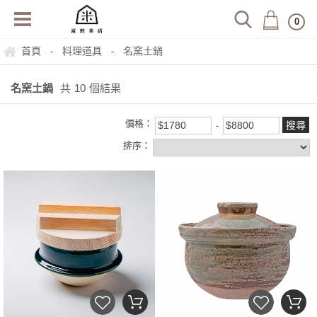
0
首頁
料理道具
名窯土鍋
-
-
名窯土鍋
共
10
個結果
價格：
排序：