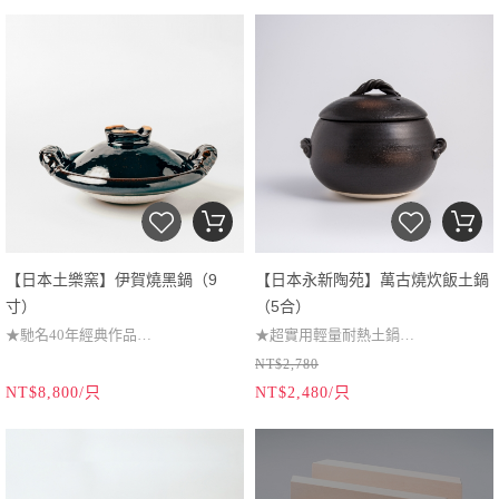
★日本生活媒體廣泛推薦
★日本生活媒體廣泛報導
（本商品為易碎品，僅提供宅配出
（本商品為易碎品，僅提供宅配出
貨，無法選擇超商取貨。）
貨，無法選擇超商取貨。）
【日本土樂窯】伊賀燒黑鍋（9
【日本永新陶苑】萬古燒炊飯土鍋
寸）
（5合）
★馳名40年經典作品
★超實用輕量耐熱土鍋
NT$2,780
★伊賀職人手工捏製
★25分鐘快速烹煮
NT$8,800/只
NT$2,480/只
★江戶時代創立至今
★瓦斯爐可直火加熱
★提引食材天然風味
★日本國家傳統工藝品
（本商品為易碎品，僅提供宅配出
（本商品為易碎品，僅提供宅配出