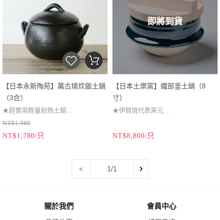
貨，無法選擇超商取貨。）
貨，無法選擇超商取貨。）
即將到貨
【日本永新陶苑】萬古燒炊飯土鍋
【日本土樂窯】織部釜土鍋（8
（3合）
寸）
★超實用輕量耐熱土鍋
★伊賀燒代表窯元
NT$1,980
★25分鐘快速烹煮
★傳統職人手工逸品
NT$1,780/只
NT$8,800/只
★瓦斯爐可直火加熱
★可烹煮5~7合米
★日本國家傳統工藝品
★樸拙迷人絕佳好評
1/1
<
（本商品為易碎品，僅提供宅配出
（本商品為易碎品，僅提供宅配出
貨，無法選擇超商取貨。）
貨，無法選擇超商取貨。）
關於我們
會員中心