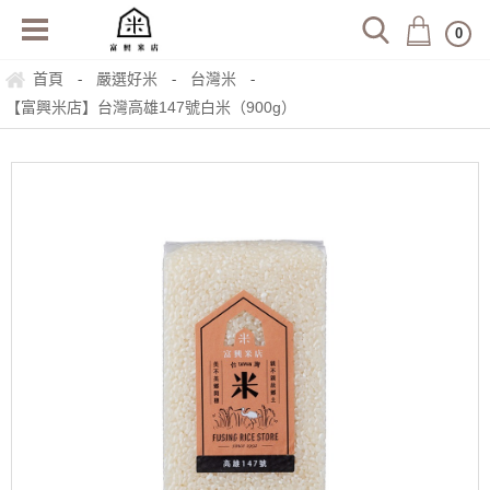
0
首頁
嚴選好米
台灣米
-
-
-
【富興米店】台灣高雄147號白米（900g）