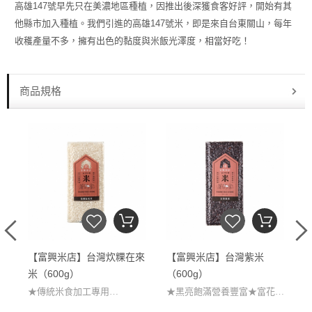
高雄147號早先只在美濃地區種植，因推出後深獲食客好評，開始有其
他縣市加入種植。我們引進的高雄147號米，即是來自台東關山，每年
收穫產量不多，擁有出色的黏度與米飯光澤度，相當好吃！
商品規格
天
【富興米店】台灣炊粿在來
【富興米店】台灣紫米
米（600g）
（600g）
★傳統米食加工專用
★黑亮飽滿營養豐富★富花青
★台中秈17號品種
素美味飽足★Q彈軟糯香黏可