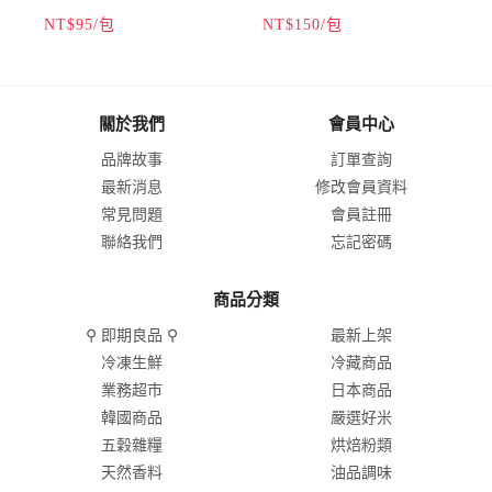
NT$95/包
NT$150/包
N
★色澤晶白口感Q彈
口★甜鹹料理廣泛運用
★適用炊粿米粉粄條
關於我們
會員中心
品牌故事
訂單查詢
最新消息
修改會員資料
常見問題
會員註冊
聯絡我們
忘記密碼
商品分類
⚲ 即期良品 ⚲
最新上架
冷凍生鮮
冷藏商品
業務超市
日本商品
韓國商品
嚴選好米
五穀雜糧
烘焙粉類
天然香料
油品調味