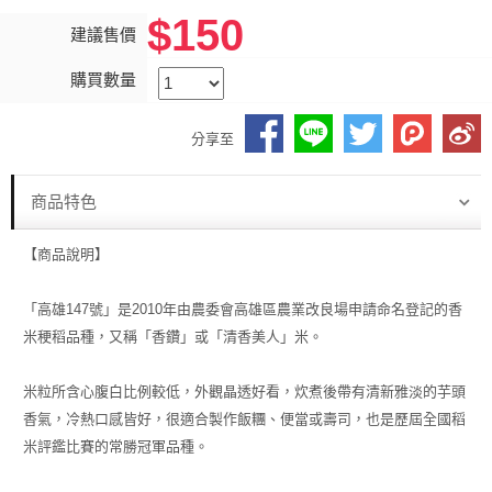
$150
建議售價
購買數量
分享至
商品特色
【商品說明】
「高雄147號」是2010年由農委會高雄區農業改良場申請命名登記的香
米稉稻品種，又稱「香鑽」或「清香美人」米。
米粒所含心腹白比例較低，外觀晶透好看，炊煮後帶有清新雅淡的芋頭
香氣，冷熱口感皆好，很適合製作飯糰、便當或壽司，也是歷屆全國稻
米評鑑比賽的常勝冠軍品種。