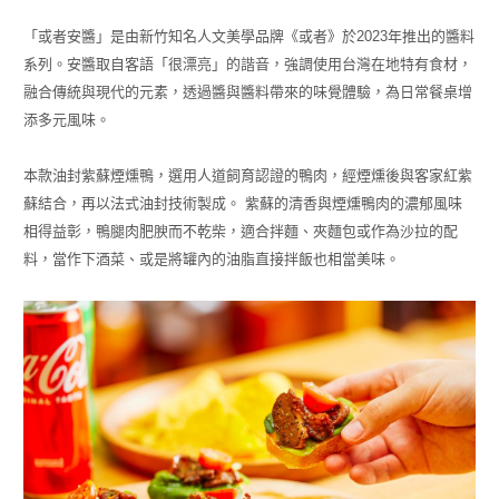
「或者安醬」是由新竹知名人文美學品牌《或者》於2023年推出的醬料
系列。安醬取自客語「很漂亮」的諧音，強調使用台灣在地特有食材，
融合傳統與現代的元素，透過醬與醬料帶來的味覺體驗，為日常餐桌增
添多元風味。
本款油封紫蘇煙燻鴨，選用人道飼育認證的鴨肉，經煙燻後與客家紅紫
蘇結合，再以法式油封技術製成。 紫蘇的清香與煙燻鴨肉的濃郁風味
相得益彰，鴨腿肉肥腴而不乾柴，適合拌麵、夾麵包或作為沙拉的配
料，當作下酒菜、或是將罐內的油脂直接拌飯也相當美味。