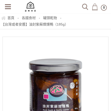
0
首頁
各國食材
罐頭乾物
-
-
-
【台灣或者安醬】油封紫蘇煙燻鴨（185g）