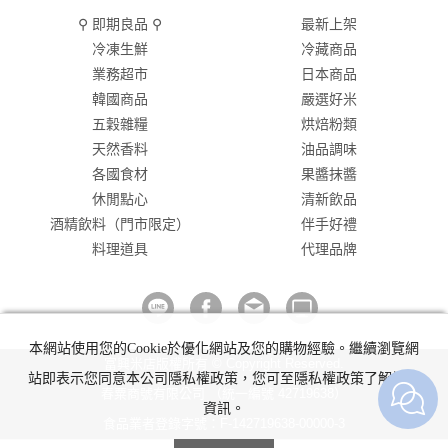
⚲ 即期良品 ⚲
最新上架
冷凍生鮮
冷藏商品
業務超市
日本商品
韓國商品
嚴選好米
五穀雜糧
烘焙粉類
天然香料
油品調味
各國食材
果醬抹醬
休閒點心
清新飲品
酒精飲料（門市限定）
伴手好禮
料理道具
代理品牌
本網站使用您的Cookie於優化網站及您的購物經驗。繼續瀏覽網
富興米店版權所有 © Copyright Reserved.
站即表示您同意本公司隱私權政策，您可至隱私權政策了解詳細
春粟商號有限公司 （統一編號 42719638）
資訊。
食品業者登錄字號：F-142719638-00000-3