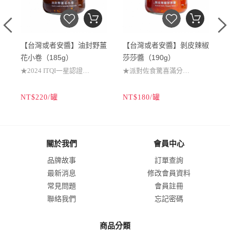
【台灣或者安醬】油封野薑
【台灣或者安醬】剝皮辣椒
花小卷（185g）
莎莎醬（190g）
★2024 ITQI一星認證
★派對佐食驚喜滿分
N
★風味升級隨意百搭
★酸甜微辣清新解膩
NT$220/罐
NT$180/罐
N
★拌飯拌麵下酒小點
★開罐即食創意百搭
★山海連線開罐即食
★沙拉沾醬完美調味
關於我們
會員中心
品牌故事
訂單查詢
最新消息
修改會員資料
常見問題
會員註冊
聯絡我們
忘記密碼
商品分類