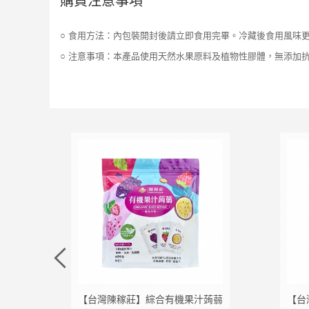
購買注意事項
○ 食用方法：內包裝開封後請立即食用完畢。冷藏後食用風味
○ 注意事項：本產品使用天然水果原料及植物性膠體，無添加
加入追蹤清單
加入購物車
加入追蹤清單
加入購
米
【台灣陳稼莊】綜合有機果汁蒟蒻
【台