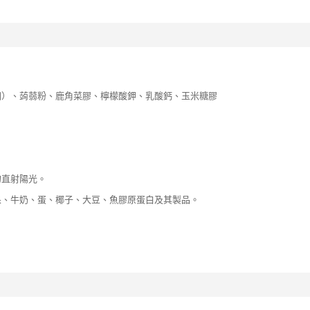
洲）、蒟蒻粉、鹿角菜膠、檸檬酸鉀、乳酸鈣、玉米糖膠
勿直射陽光。
果、牛奶、蛋、椰子、大豆、魚膠原蛋白及其製品。