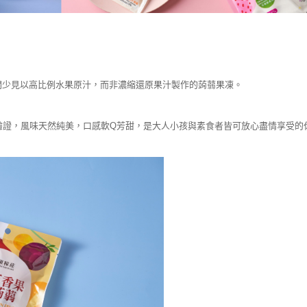
間少見以高比例水果原汁，而非濃縮還原果汁製作的蒟蒻果凍。
驗證，風味天然純美，口感軟Q芳甜，是大人小孩與素食者皆可放心盡情享受的