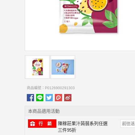
商品編號：P0126900291303
本商品適用活動
陳稼莊果汁蒟蒻系列任選
行 銷
前往活
三件95折