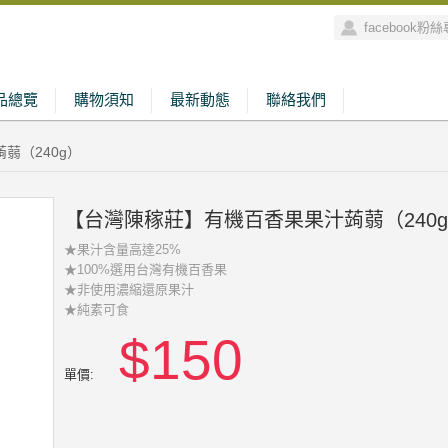
facebook粉
品總覽
購物須知
最新動態
聯絡我們
蒻（240g）
【台灣陳稼莊】有機百香果果汁蒟蒻（240
★果汁含量高達25%
★100%選用台灣有機百香果
★非使用濃縮還原果汁
★純素可食
$150
單價: