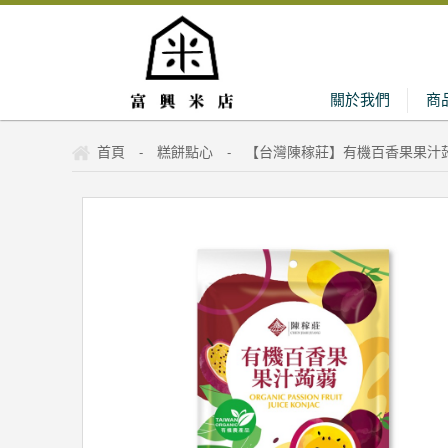
關於我們
商
首頁
糕餅點心
【台灣陳稼莊】有機百香果果汁蒟
-
-