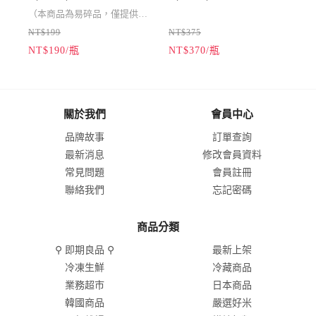
（本商品為易碎品，僅提供宅
NT$199
NT$375
N
配出貨，無法選擇超商取
（本商品為易碎品，僅提供宅
NT$190/瓶
NT$370/瓶
N
貨。）
配出貨，無法選擇超商取
貨。）
關於我們
會員中心
品牌故事
訂單查詢
最新消息
修改會員資料
常見問題
會員註冊
聯絡我們
忘記密碼
商品分類
⚲ 即期良品 ⚲
最新上架
冷凍生鮮
冷藏商品
業務超市
日本商品
韓國商品
嚴選好米