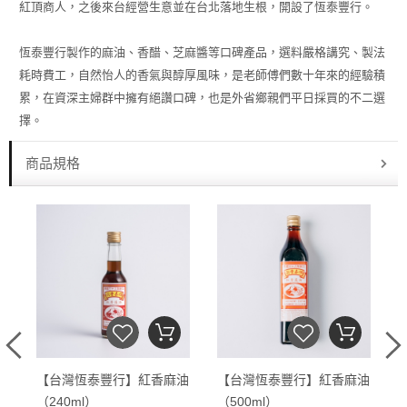
紅頂商人，之後來台經營生意並在台北落地生根，開設了恆泰豐行。
恆泰豐行製作的麻油、香醋、芝麻醬等口碑產品，選料嚴格講究、製法
耗時費工，自然怡人的香氣與醇厚風味，是老師傅們數十年來的經驗積
累，在資深主婦群中擁有絕讚口碑，也是外省鄉親們平日採買的不二選
擇。
商品規格
產
【台灣恆泰豐行】紅香麻油
【台灣恆泰豐行】紅香麻油
（240ml）
（500ml）
（