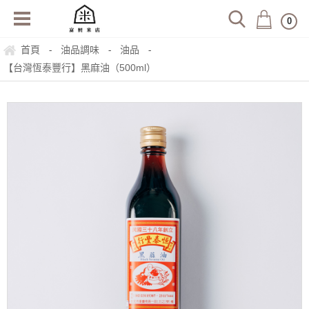
0
首頁
油品調味
油品
-
-
-
【台灣恆泰豐行】黑麻油（500ml）