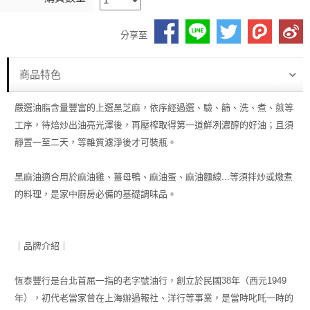
分享至
商品特色
嚴選油脂含量豐富的上選黑芝麻，依序經過選、驗、篩、洗、煮、煎等
工序，待焙炒出油亮光澤後，再壓榨取得第一道鮮冽濃醇的好油；且須
靜置一至二天，等雜質濾淨後才可裝瓶。
黑麻油適合用於麻油雞、薑母鴨、麻油蛋、麻油麵線...等須拌炒或燉煮
的料理，是家中廚房必備的基礎調味品。
｜品牌介紹｜
恆泰豐行是台北首屈一指的老字號油行，創立於民國38年（西元1949
年），初代老當家曾在上海辦過報社、洋行等事業，是當時叱吒一時的