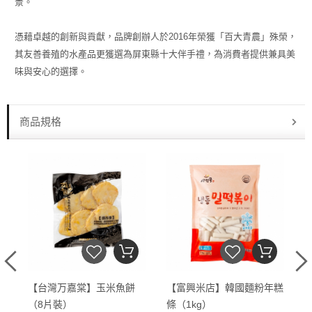
景。
憑藉卓越的創新與貢獻，品牌創辦人於2016年榮獲「百大青農」殊榮，
其友善養殖的水產品更獲選為屏東縣十大伴手禮，為消費者提供兼具美
味與安心的選擇。
商品規格
產
【台灣万嘉棠】玉米魚餅
【富興米店】韓國麵粉年糕
（8片裝）
條（1kg）