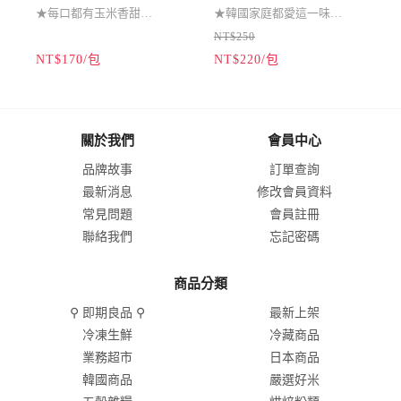
★每口都有玉米香甜
★韓國家庭都愛這一味
NT$250
★獨門魚漿調配製作
★原裝進口麵粉年糕條
NT$170/包
NT$220/包
N
★大人小孩吃得開心
★辣炒年糕必備食材
★煎炒炸烤餐桌常備
★最受歡迎街頭美食
關於我們
會員中心
品牌故事
訂單查詢
最新消息
修改會員資料
常見問題
會員註冊
聯絡我們
忘記密碼
商品分類
⚲ 即期良品 ⚲
最新上架
冷凍生鮮
冷藏商品
業務超市
日本商品
韓國商品
嚴選好米