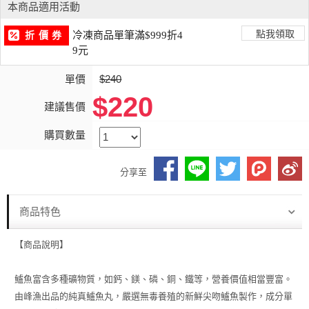
本商品適用活動
點我領取
冷凍商品單筆滿$999折4
折 價 券
9元
單價
$240
$220
建議售價
購買數量
分享至
商品特色
【商品說明】
鱸魚富含多種礦物質，如鈣、鎂、磷、銅、鐵等，營養價值相當豐富。
由峰漁出品的純真鱸魚丸，嚴選無毒養殖的新鮮尖吻鱸魚製作，成分單