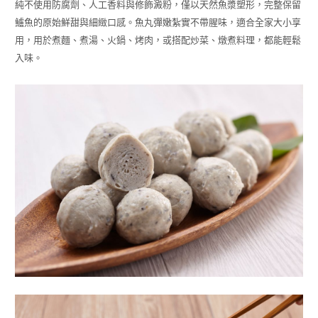
純不使用防腐劑、人工香料與修飾澱粉，僅以天然魚漿塑形，完整保留
鱸魚的原始鮮甜與細緻口感。魚丸彈嫩紮實不帶腥味，適合全家大小享
用，用於煮麵、煮湯、火鍋、烤肉，或搭配炒菜、燉煮料理，都能輕鬆
入味。