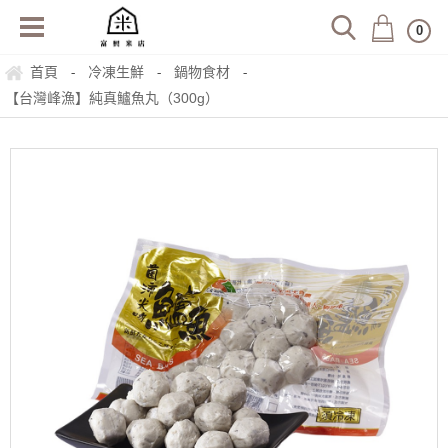
0
首頁
冷凍生鮮
鍋物食材
-
-
-
【台灣峰漁】純真鱸魚丸（300g）