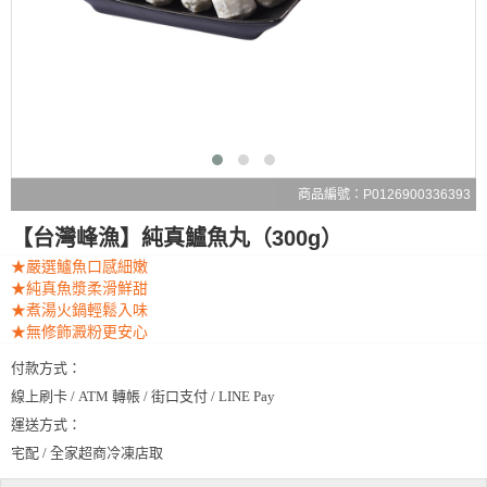
商品編號：P0126900336393
【台灣峰漁】純真鱸魚丸（300g）
★嚴選鱸魚口感細嫩
★純真魚漿柔滑鮮甜
★煮湯火鍋輕鬆入味
★無修飾澱粉更安心
付款方式：
線上刷卡 / ATM 轉帳 / 街口支付 / LINE Pay
運送方式：
宅配 / 全家超商冷凍店取