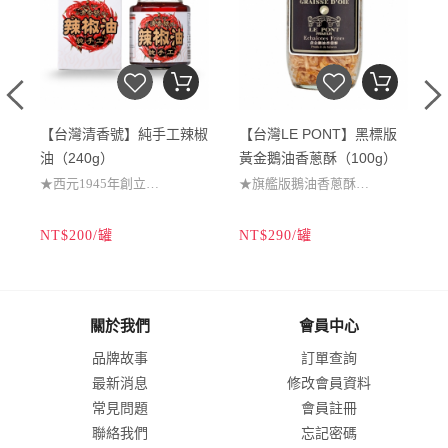
【台灣清香號】純手工辣椒
【台灣LE PONT】黑標版
油（240g）
黃金鵝油香蔥酥（100g）
★西元1945年創立
★旗艦版鵝油香蔥酥
N
★本產雞心辣椒熬製
★嚴選最頂級紅蔥頭
NT$200/罐
NT$290/罐
N
★辣度強勁椒香迷人
★手工生產風味絕倫
★完全不含化學添加
★料理百搭酥香美味
關於我們
會員中心
品牌故事
訂單查詢
最新消息
修改會員資料
常見問題
會員註冊
聯絡我們
忘記密碼