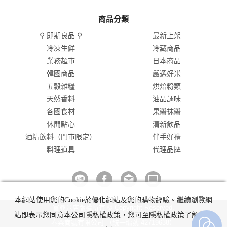
商品分類
⚲ 即期良品 ⚲
最新上架
冷凍生鮮
冷藏商品
業務超市
日本商品
韓國商品
嚴選好米
五穀雜糧
烘焙粉類
天然香料
油品調味
各國食材
果醬抹醬
休閒點心
清新飲品
酒精飲料（門市限定）
伴手好禮
料理道具
代理品牌
本網站使用您的Cookie於優化網站及您的購物經驗。繼續瀏覽網
富興米店版權所有 © Copyright Reserved.
站即表示您同意本公司隱私權政策，您可至隱私權政策了解詳細
春粟商號有限公司 （統一編號 42719638）