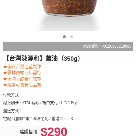
商品編號：P0126900218680
【台灣陳源和】薑油（350g）
★優質台灣老薑製作
★雲林西螺百年醬行
★溫潤香醇暖口祛寒
★純素可食安心品嘗
付款方式：
線上刷卡 / ATM 轉帳 / 街口支付 / LINE Pay
運送方式：
宅配 / 超商店取 / 國際宅配 / 香港Circle K
$290
建議售價