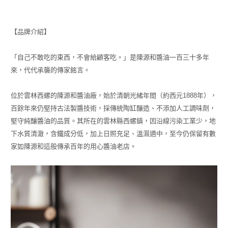
【品牌介紹】
「自己不敢吃的東西，不會給顧客吃。」是陳源和醬油一百三十多年
來，代代承襲的傳家銘言。
位於雲林西螺的陳源和醬油廠，始於清朝光緒年間（約西元1888年），
百餘年來仍堅持古法製醬技術，採傳統陶缸釀造、不添加人工調味劑，
堅守純釀醬油的品質。其所在的雲林縣西螺鎮，因沿線污染工業少，地
下水質清澈，含鐵成分低，加上日照充足、溫濕適中，至今仍保留有數
家如陳源和這般傳承百年的用心醬油老店。