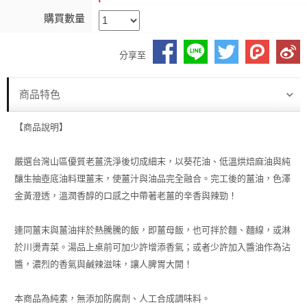
購買數量
分享至
商品特色
【商品說明】
嚴選台灣山區優質老薑洗淨後切成細末，以葵花油、低溫烘焙麻油與純
釀生抽壺底油料理薑末，使薑汁與油品完全融合。完工後的薑油，色澤
金黃澄透，溫潤香醇的口感之中帶著老薑的辛香與辣勁！
連同薑末與薑油拌於熱騰騰的飯，即薑母飯，也可拌於麵、麵線，或淋
於川燙青菜。湯品上桌前可加少許增添香氣；或者少許加入醬油作為沾
醬，濃烈的香氣與鹹辣滋味，讓人脾胃大開！
本商品為純素，無添加防腐劑、人工合成調味料。