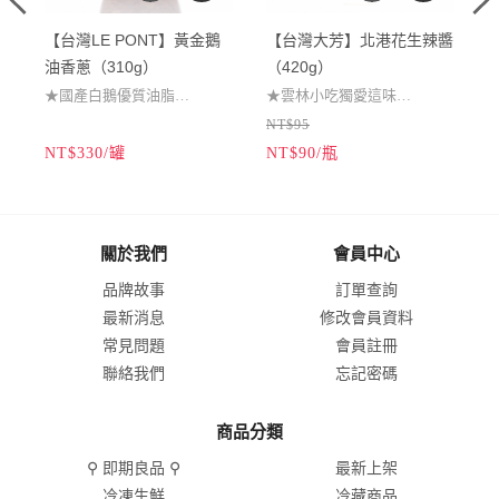
【台灣LE PONT】黃金鵝
【台灣大芳】北港花生辣醬
油香蔥（310g）
（420g）
★國產白鵝優質油脂
★雲林小吃獨愛這味
NT$95
★台灣本地種紅蔥頭
★鹹辣馨香萬用辣醬
NT$330/罐
NT$90/瓶
N
★手工生產風味絕倫
★沾拌炒醃料理調味
★台式料理烹調必備
★良心釀造全素可食
（本商品為易碎品，僅提供宅
關於我們
會員中心
配出貨，無法選擇超商取
品牌故事
訂單查詢
貨。）
最新消息
修改會員資料
常見問題
會員註冊
聯絡我們
忘記密碼
商品分類
⚲ 即期良品 ⚲
最新上架
冷凍生鮮
冷藏商品