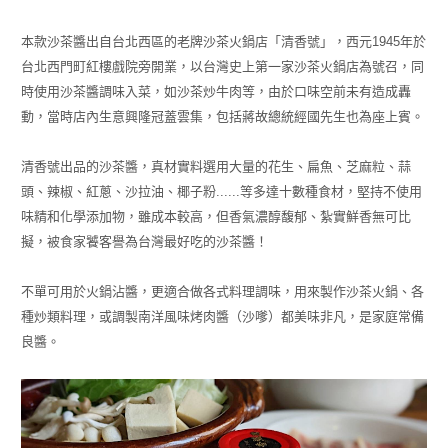
本款沙茶醬出自台北西區的老牌沙茶火鍋店「清香號」，西元1945年於
台北西門町紅樓戲院旁開業，以台灣史上第一家沙茶火鍋店為號召，同
時使用沙茶醬調味入菜，如沙茶炒牛肉等，由於口味空前未有造成轟
動，當時店內生意興隆冠蓋雲集，包括蔣故總統經國先生也為座上賓。
清香號出品的沙茶醬，真材實料選用大量的花生、扁魚、芝麻粒、蒜
頭、辣椒、紅蔥、沙拉油、椰子粉......等多達十數種食材，堅持不使用
味精和化學添加物，雖成本較高，但香氣濃醇馥郁、紮實鮮香無可比
擬，被食家饕客譽為台灣最好吃的沙茶醬！
不單可用於火鍋沾醬，更適合做各式料理調味，用來製作沙茶火鍋、各
種炒類料理，或調製南洋風味烤肉醬（沙嗲）都美味非凡，是家庭常備
良醬。