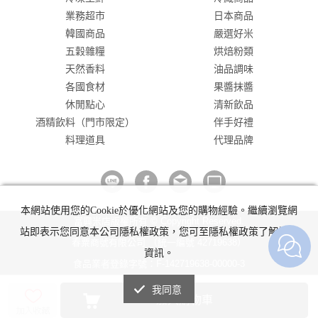
業務超市
日本商品
韓國商品
嚴選好米
五穀雜糧
烘焙粉類
天然香料
油品調味
各國食材
果醬抹醬
休閒點心
清新飲品
酒精飲料（門市限定）
伴手好禮
料理道具
代理品牌
本網站使用您的Cookie於優化網站及您的購物經驗。繼續瀏覽網
富興米店版權所有 © Copyright Reserved.
站即表示您同意本公司隱私權政策，您可至隱私權政策了解詳細
春粟商號有限公司 （統一編號 42719638）
資訊。
食品業者登錄字號：F-142719638-00000-3
我同意
加入購物車