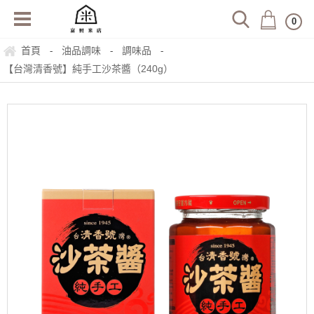
0
首頁
油品調味
調味品
-
-
-
【台灣清香號】純手工沙茶醬（240g）