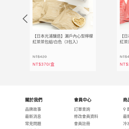
加入追蹤清單
加入購物車
加入追蹤清單
加入購
【日本光浦釀造】瀨戶內心型檸檬
【日
紅茶茶包組/白色（3包入）
紅茶
NT$420
NT$
NT$370/盒
NT$
關於我們
會員中心
商
品牌故事
訂單查詢
⚲ 
最新消息
修改會員資料
最
常見問題
會員註冊
冷