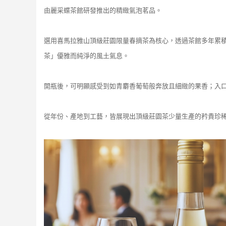
由麗采蝶茶館研發推出的精緻氣泡茗品。
選用喜馬拉雅山頂級莊園限量春摘茶為核心，透過茶館多年累
茶」優雅而純淨的風土氣息。
開瓶後，可明顯感受到如青麝香葡萄般奔放且細緻的果香；入
從年份、產地到工藝，皆展現出頂級莊園茶少量生產的矜貴珍