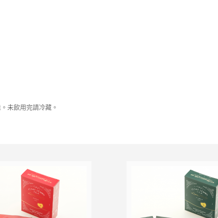
佳。未飲用完請冷藏。