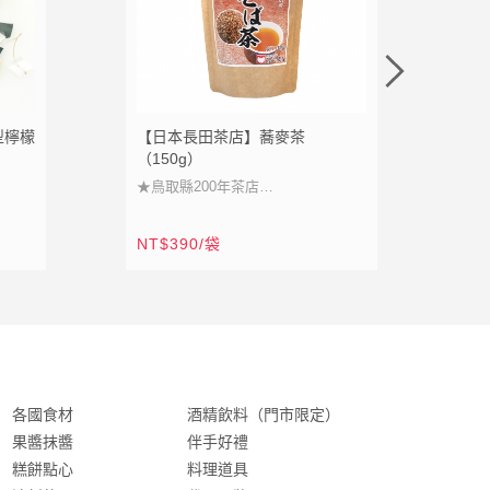
加入追蹤清單
加入購物車
加入追蹤清單
加入
型檸檬
【日本長田茶店】蕎麥茶
【
（150g）
（1
★鳥取縣200年茶店
★
NT
★日本優質蕎麥焙煎
★
NT$390/袋
NT
★無咖啡因香醇麥茶
★
★飲法多樣冷熱皆宜
★
各國食材
酒精飲料（門市限定）
果醬抹醬
伴手好禮
糕餅點心
料理道具