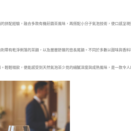
積的拼配經驗，融合多款有機莊園茶風味，再搭配小分子氣泡技術，使口感呈現
口則帶有乾淨俐落的茶韻，以及層層舒展的悠長尾韻。不同於多數以甜味與香料
稀。輕輕啜飲，便能感受到天然氣泡茶少見的細膩深度與成熟風味，是一款令人