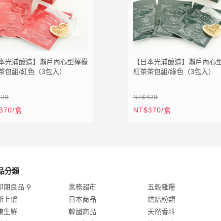
物車
加入追蹤清單
加入購物車
本光浦釀造】瀨戶內心型檸檬
【日本光浦釀造】瀨戶內心
茶包組/紅色（3包入）
紅茶茶包組/綠色（3包入）
420
NT$420
370/盒
NT$370/盒
品分類
即期良品 ⚲
業務超市
五穀雜糧
新上架
日本商品
烘焙粉類
凍生鮮
韓國商品
天然香料