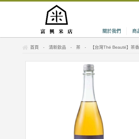
關於我們
商
首頁
清新飲品
茶
【台灣Thé Beauté
-
-
-