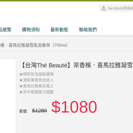
facebook粉
品總覽
購物須知
最新動態
聯絡我們
】茶香檳．喜馬拉雅凝雪氣泡春茶（750ml）
【台灣Thé Beauté】茶香檳．喜馬拉雅凝雪
★綿密氣泡細緻優雅
★清新果香奔放迷人
★喜馬拉雅春茶風土
★茶中香檳層次細膩
$1080
$1280
單價: