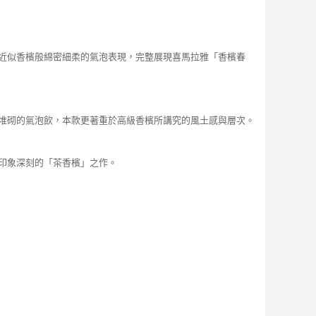
近似香檳般綿密細柔的氣泡表現，完整展現喜馬拉雅「香檳春
堆砌的氣泡飲，本款更著重於高級香檳所講究的風土感與層次。
印象深刻的「茶香檳」之作。