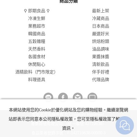
商品分類
⚲ 即期良品 ⚲
最新上架
冷凍生鮮
冷藏商品
業務超市
日本商品
韓國商品
嚴選好米
五穀雜糧
烘焙粉類
天然香料
油品調味
各國食材
果醬抹醬
休閒點心
清新飲品
酒精飲料（門市限定）
伴手好禮
料理道具
代理品牌
本網站使用您的Cookie於優化網站及您的購物經驗。繼續瀏覽網
富興米店版權所有 © Copyright Reserved.
站即表示您同意本公司隱私權政策，您可至隱私權政策了解詳細
春粟商號有限公司 （統一編號 42719638）
資訊。
食品業者登錄字號：F-142719638-00000-3