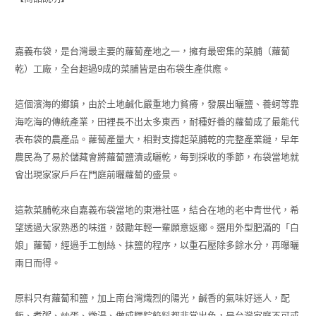
嘉義布袋，是台灣最主要的蘿蔔產地之一，擁有最密集的菜脯（蘿蔔
乾）工廠，全台超過9成的菜脯皆是由布袋生產供應。
這個濱海的鄉鎮，由於土地鹹化嚴重地力貧瘠，發展出曬鹽、養蚵等靠
海吃海的傳統產業，田裡長不出太多東西，耐種好養的蘿蔔成了最能代
表布袋的農產品。蘿蔔產量大，相對支撐起菜脯乾的完整產業鏈，早年
農民為了易於儲藏會將蘿蔔鹽漬或曬乾，每到採收的季節，布袋當地就
會出現家家戶戶在門庭前曬蘿蔔的盛景。
這款菜脯乾來自嘉義布袋當地的東港社區，結合在地的老中青世代，希
望透過大家熟悉的味道，鼓勵年輕一輩願意返鄉。選用外型肥滿的「白
娘」蘿蔔，經過手工刨絲、抹鹽的程序，以重石壓除多餘水分，再曝曬
兩日而得。
原料只有蘿蔔和鹽，加上南台灣熾烈的陽光，鹹香的氣味好迷人，配
飯、煮粥、炒蛋、燉湯、做成粿粽餡料都非常出色，是台灣家庭不可或