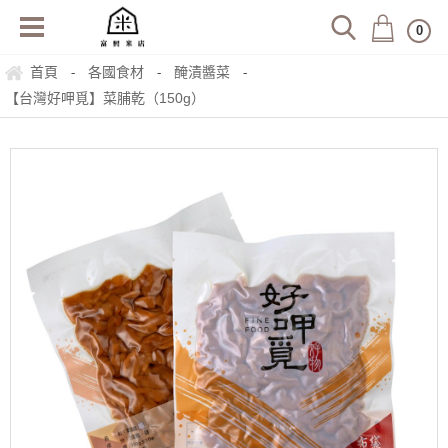
0
首頁
各國食材
醃漬醬菜
-
-
-
【台灣好呷覓】菜脯乾（150g）