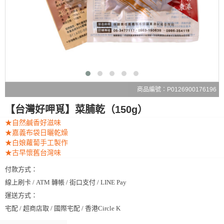
商品編號：P0126900176196
【台灣好呷覓】菜脯乾（150g）
★自然鹹香好滋味
★嘉義布袋日曬乾燥
★白娘蘿蔔手工製作
★古早懷舊台灣味
付款方式：
線上刷卡 / ATM 轉帳 / 街口支付 / LINE Pay
運送方式：
宅配 / 超商店取 / 國際宅配 / 香港Circle K