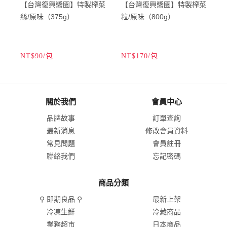
【台灣復興醬園】特製榨菜
【台灣復興醬園】特製榨菜
絲/原味（375g）
粒/原味（800g）
NT$90/包
NT$170/包
N
關於我們
會員中心
品牌故事
訂單查詢
最新消息
修改會員資料
常見問題
會員註冊
聯絡我們
忘記密碼
商品分類
⚲ 即期良品 ⚲
最新上架
冷凍生鮮
冷藏商品
業務超市
日本商品