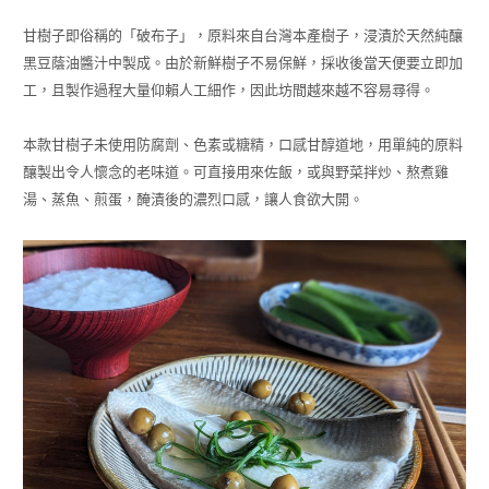
甘樹子即俗稱的「破布子」，原料來自台灣本產樹子，浸漬於天然純釀
黑豆蔭油醬汁中製成。由於新鮮樹子不易保鮮，採收後當天便要立即加
工，且製作過程大量仰賴人工細作，因此坊間越來越不容易尋得。
本款甘樹子未使用防腐劑、色素或糖精，口感甘醇道地，用單純的原料
釀製出令人懷念的老味道。可直接用來佐飯，或與野菜拌炒、熬煮雞
湯、蒸魚、煎蛋，醃漬後的濃烈口感，讓人食欲大開。