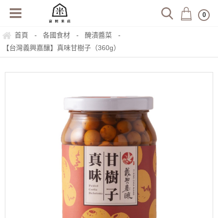
0
首頁
各國食材
醃漬醬菜
-
-
-
【台灣義興嘉釀】真味甘樹子（360g）