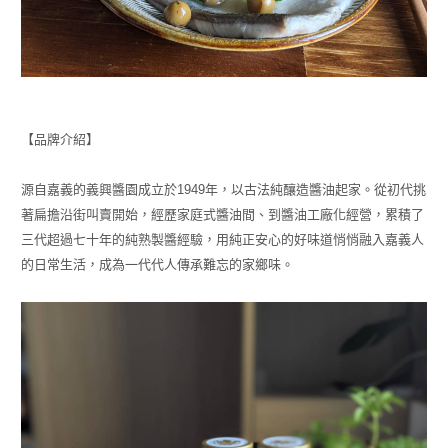
【品牌介紹】
源自嘉義的義興醬園成立於1949年，以古法純釀造醬油起家。從初代挑
著扁擔沿街叫賣開始，經歷家庭式醬油間、到醬油工廠化經營，累積了
三代超過七十年的純熟製醬經驗，用純正安心的好味道悄悄融入嘉義人
的日常生活，成為一代代人傳承難忘的家鄉味。