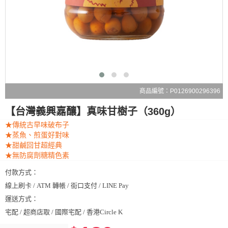
商品編號：P0126900296396
【台灣義興嘉釀】真味甘樹子（360g）
★傳統古早味破布子
★蒸魚、煎蛋好對味
★甜鹹回甘超經典
★無防腐劑糖精色素
付款方式：
線上刷卡 / ATM 轉帳 / 街口支付 / LINE Pay
運送方式：
宅配 / 超商店取 / 國際宅配 / 香港Circle K