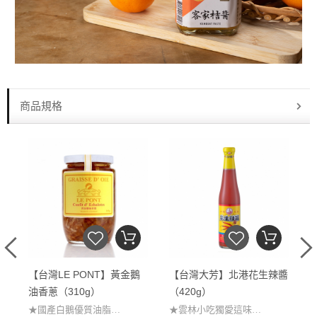
商品規格
蔥
【台灣LE PONT】黃金鵝
【台灣大芳】北港花生辣醬
油香蔥（310g）
（420g）
★國產白鵝優質油脂
★雲林小吃獨愛這味