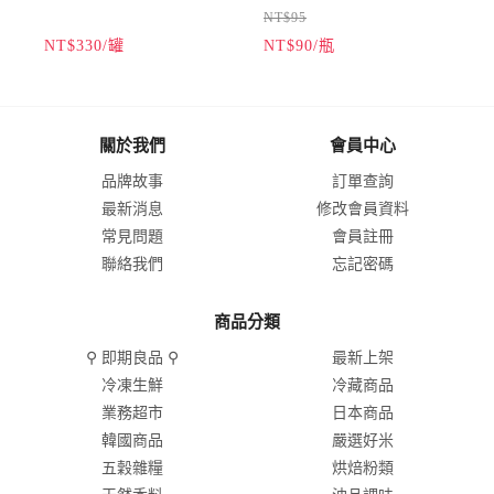
NT$95
★台灣本地種紅蔥頭
★鹹辣馨香萬用辣醬
NT$330/罐
NT$90/瓶
N
★手工生產風味絕倫
★沾拌炒醃料理調味
★台式料理烹調必備
★良心釀造全素可食
（本商品為易碎品，僅提供宅
關於我們
會員中心
配出貨，無法選擇超商取
品牌故事
訂單查詢
貨。）
最新消息
修改會員資料
常見問題
會員註冊
聯絡我們
忘記密碼
商品分類
⚲ 即期良品 ⚲
最新上架
冷凍生鮮
冷藏商品
業務超市
日本商品
韓國商品
嚴選好米
五穀雜糧
烘焙粉類