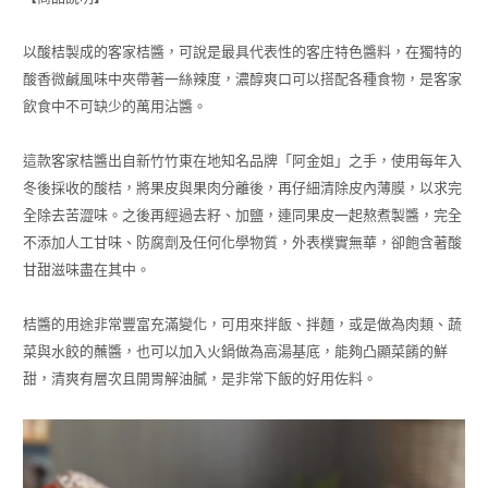
以酸桔製成的客家桔醬，可說是最具代表性的客庄特色醬料，在獨特的
酸香微鹹風味中夾帶著一絲辣度，濃醇爽口可以搭配各種食物，是客家
飲食中不可缺少的萬用沾醬。
這款客家桔醬出自新竹竹東在地知名品牌「阿金姐」之手，使用每年入
冬後採收的酸桔，將果皮與果肉分離後，再仔細清除皮內薄膜，以求完
全除去苦澀味。之後再經過去籽、加鹽，連同果皮一起熬煮製醬，完全
不添加人工甘味、防腐劑及任何化學物質，外表樸實無華，卻飽含著酸
甘甜滋味盡在其中。
桔醬的用途非常豐富充滿變化，可用來拌飯、拌麵，或是做為肉類、蔬
菜與水餃的蘸醬，也可以加入火鍋做為高湯基底，能夠凸顯菜餚的鮮
甜，清爽有層次且開胃解油膩，是非常下飯的好用佐料。