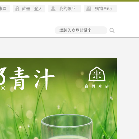
絲專頁
註冊
／
登入
我的帳戶
購物車(
0
)