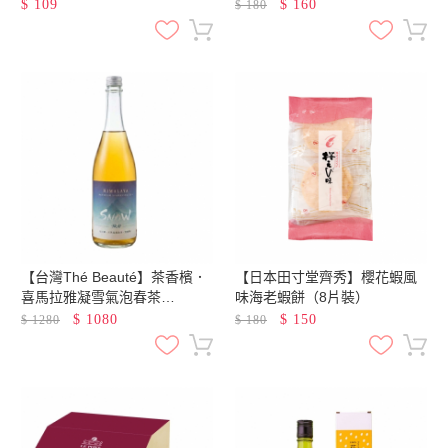
$
109
$
160
$
180
【台灣Thé Beauté】茶香檳．
【日本田寸堂齊秀】櫻花蝦風
喜馬拉雅凝雪氣泡春茶
味海老蝦餅（8片裝）
（750ml）
$
1080
$
150
$
1280
$
180