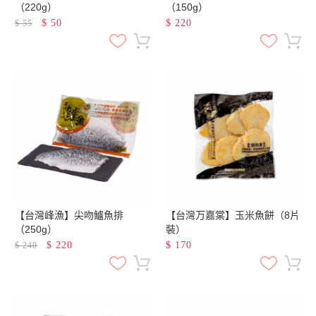
（220g）
（150g）
$
50
$
220
$
55
【台灣峰漁】尖吻鱸魚排
【台灣万嘉棠】玉米魚餅（8片
（250g）
裝）
$
220
$
170
$
240