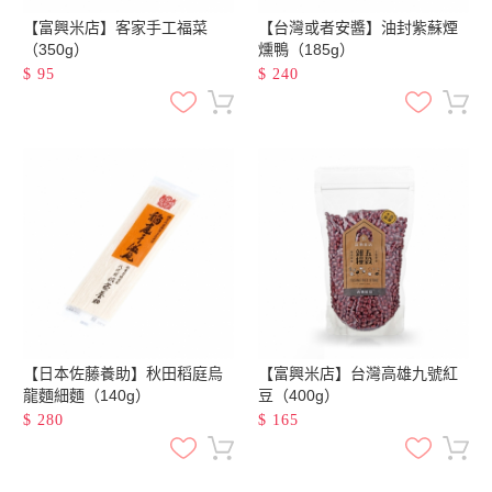
【富興米店】客家手工福菜
【台灣或者安醬】油封紫蘇煙
（350g）
燻鴨（185g）
$
95
$
240
【日本佐藤養助】秋田稻庭烏
【富興米店】台灣高雄九號紅
龍麵細麵（140g）
豆（400g）
$
280
$
165