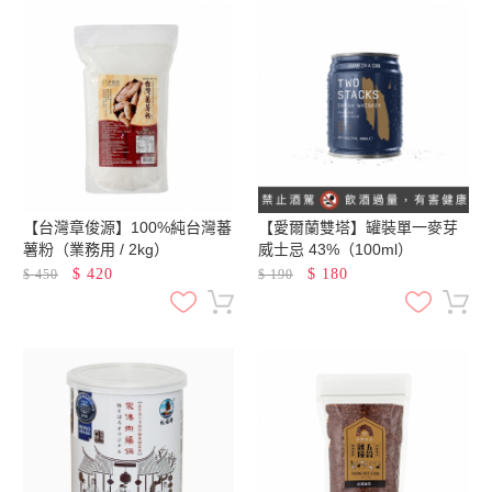
【台灣章俊源】100%純台灣蕃
【愛爾蘭雙塔】罐裝單一麥芽
薯粉（業務用 / 2kg）
威士忌 43%（100ml）
$
420
$
180
$
450
$
190