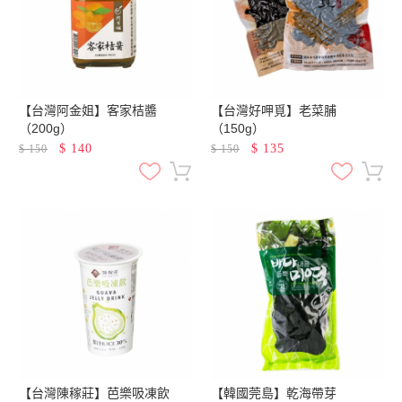
【台灣阿金姐】客家桔醬
【台灣好呷覓】老菜脯
（200g）
（150g）
$
140
$
135
$
150
$
150
【台灣陳稼莊】芭樂吸凍飲
【韓國莞島】乾海帶芽