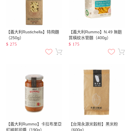
【義大利Rustichella】特飛麵
【義大利Rummo】N.49 無麩
（250g）
質橫紋水管麵（400g）
$
275
$
175
【義大利Rummo】卡拉布里亞
【台灣永源米穀粉】黑米粉
紅椒起司醬（190g）
（600g）