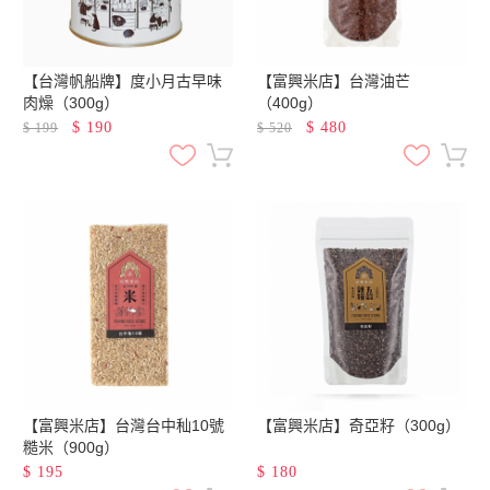
【台灣帆船牌】度小月古早味
【富興米店】台灣油芒
肉燥（300g）
（400g）
$
190
$
480
$
199
$
520
【富興米店】台灣台中秈10號
【富興米店】奇亞籽（300g）
糙米（900g）
$
195
$
180