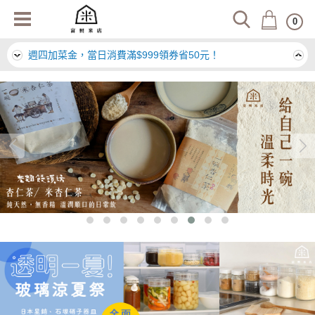
日本栗屋嚴選北陸好米，新品上架！
0
週四加菜金，當日消費滿$999領券省50元！
冷凍商品購物滿$999，領券折49元