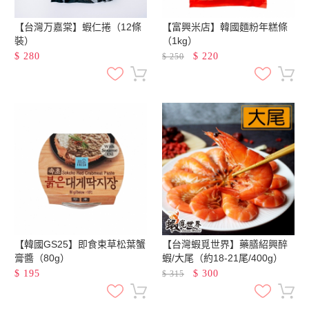
【台灣万嘉棠】蝦仁捲（12條
【富興米店】韓國麵粉年糕條
裝）
（1kg）
$
280
$
220
$
250
【韓國GS25】即食束草松葉蟹
【台灣蝦覓世界】藥膳紹興醉
膏醬（80g）
蝦/大尾（約18-21尾/400g）
$
195
$
300
$
315