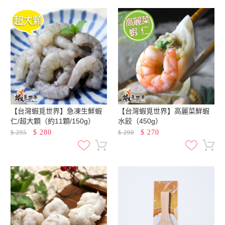
【台灣蝦覓世界】急凍生鮮蝦
【台灣蝦覓世界】高麗菜鮮蝦
仁/超大顆（約11顆/150g）
水餃（450g）
$
280
$
270
$
295
$
290