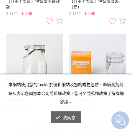
【日本土樂窯】伊賀燒飴釉飯
【日本土樂窯】伊賀燒飯碗
碗
（鳥）
$
980
$
980
$
1180
$
1180
本網站使用您的Cookie於優化網站及您的購物經驗。繼續瀏覽網
站即表示您同意本公司隱私權政策，您可至隱私權政策了解詳細
【日本星硝】梅酒/漬物密封玻
【日本星硝】梅酒/漬物密封玻
璃瓶（3L）
璃瓶（0.5L）
資訊。
$
790
$
550
$
990
$
690
我同意