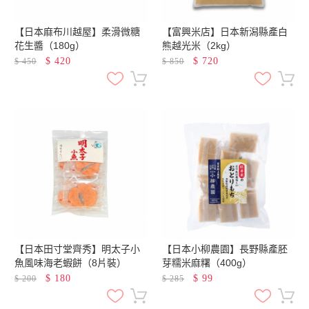
【日本麻布川越屋】柔滑微糖
【富興米店】日本新潟縣產白
花生醬（180g）
熊越光米（2kg）
$
420
$
720
$
450
$
850
【日本田寸堂齊秀】明太子小
【日本小柳農園】長野縣產胚
魚風味海老蝦餅（8片裝）
芽糯米麻糬（400g）
$
180
$
99
$
200
$
285