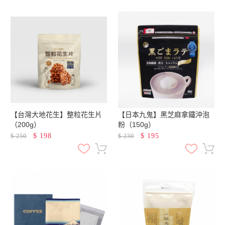
【台灣大地花生】整粒花生片
【日本九鬼】黑芝麻拿鐵沖泡
（200g）
粉（150g）
$
198
$
195
$
250
$
230