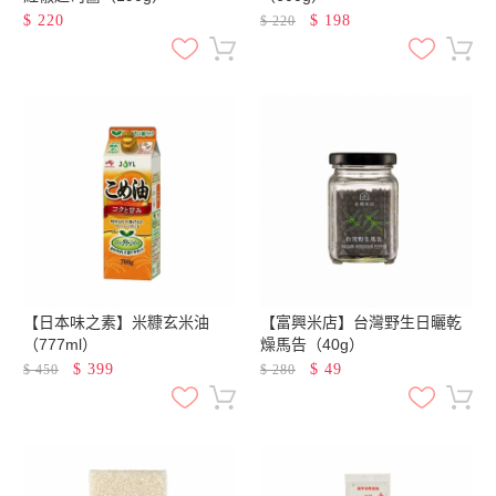
$
220
$
198
$
220
【日本味之素】米糠玄米油
【富興米店】台灣野生日曬乾
（777ml）
燥馬告（40g）
$
399
$
49
$
450
$
280