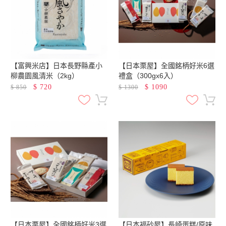
【富興米店】日本長野縣產小
【日本栗屋】全國銘柄好米6選
柳農園風清米（2kg）
禮盒（300gx6入）
$
720
$
1090
$
850
$
1300
【日本栗屋】全國銘柄好米3選
【日本福砂屋】長崎蛋糕/原味