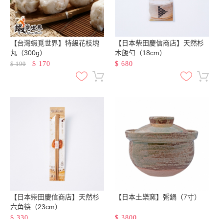
【台灣蝦覓世界】特級花枝塊
【日本柴田慶信商店】天然杉
丸（300g）
木飯勺（18cm）
$
170
$
680
$
190
【日本柴田慶信商店】天然杉
【日本土樂窯】粥鍋（7寸）
六角筷（23cm）
$
330
$
3800