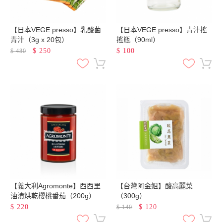
【日本VEGE presso】乳酸菌
【日本VEGE presso】青汁搖
青汁（3g x 20包）
搖瓶（90ml）
$
250
$
100
$
480
【義大利Agromonte】西西里
【台灣阿金姐】酸高麗菜
油漬烘乾櫻桃番茄（200g）
（300g）
$
220
$
120
$
140