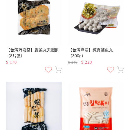
【台灣万嘉棠】野菜丸天蝦餅
【台灣峰漁】純真鱸魚丸
（8片裝）
（300g）
$
170
$
220
$
240