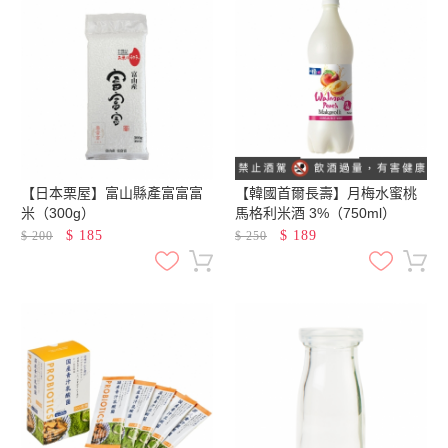
【日本栗屋】富山縣產富富富
【韓國首爾長壽】月梅水蜜桃
米（300g）
馬格利米酒 3%（750ml）
$
185
$
189
$
200
$
250