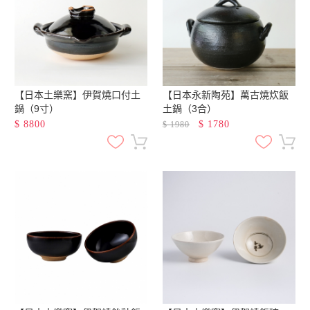
【日本土樂窯】伊賀燒口付土
【日本永新陶苑】萬古燒炊飯
鍋（9寸）
土鍋（3合）
$
8800
$
1780
$
1980