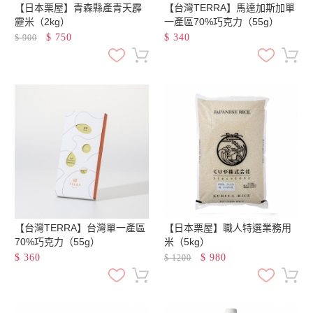
【日本栗屋】青森縣產青天霹
【台灣TERRA】馬達加斯加單
靂米（2kg）
一產區70%巧克力（55g）
$
750
$
340
$
900
【台灣TERRA】台灣單一產區
【日本栗屋】職人特選業務用
70%巧克力（55g）
米（5kg）
$
360
$
980
$
1200