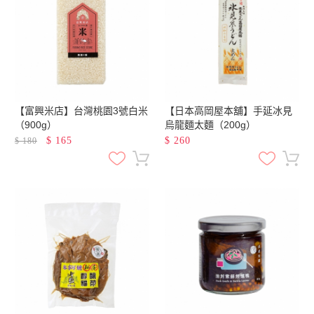
【富興米店】台灣桃園3號白米
【日本高岡屋本舖】手延冰見
（900g）
烏龍麵太麵（200g）
$
165
$
260
$
180