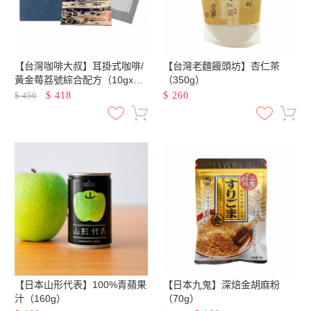
【台灣咖啡大叔】耳掛式咖啡/
【台灣老麵饅頭坊】杏仁茶
黃金莓荔號綜合配方（10gx10
（350g）
包）
$
418
$
260
$
450
【日本山形代表】100%青蘋果
【日本九鬼】深焙金胡麻粉
汁（160g）
（70g）