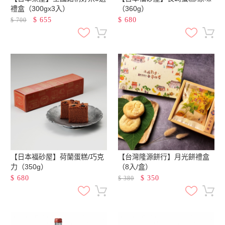
禮盒（300gx3入）
（360g）
$
655
$
680
$
700
【日本福砂屋】荷蘭蛋糕/巧克
【台灣隆源餅行】月光餅禮盒
力（350g）
（8入/盒）
$
680
$
350
$
380